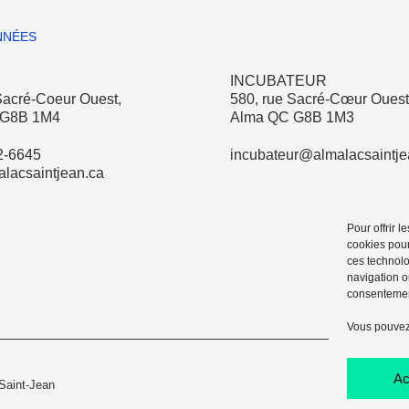
NÉES
INCUBATEUR
Sacré-Coeur Ouest,
580, rue Sacré-Cœur Ouest
 G8B 1M4
Alma QC G8B 1M3
2-6645
incubateur@almalacsaintje
lacsaintjean.ca
Pour offrir 
cookies pour
ces technolo
navigation ou
consentement
Vous pouvez
Ac
Saint-Jean