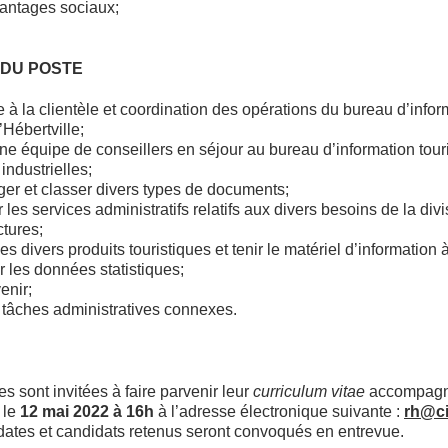
ntages sociaux;
 DU POSTE
e à la clientèle et coordination des opérations du bureau d’info
’Hébertville;
ne équipe de conseillers en séjour au bureau d’information touri
industrielles;
iger et classer divers types de documents;
 les services administratifs relatifs aux divers besoins de la divi
ctures;
s divers produits touristiques et tenir le matériel d’information à
er les données statistiques;
enir;
s tâches administratives connexes.
 sont invitées à faire parvenir leur
curriculum vitae
accompagné
 le
12 mai 2022 à 16h
à l’adresse électronique suivante :
rh@ci
dates et candidats retenus seront convoqués en entrevue.