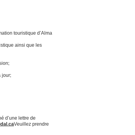
rmation touristique d’Alma
stique ainsi que les
sion;
 jour;
 d’une lettre de
dal.ca
Veuillez prendre