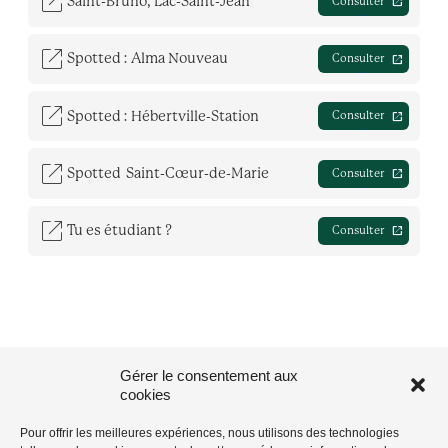
open_in_new
Saint-Bruno, Lac-Saint-Jean
open_in_new
Consulter
open_in_new
Spotted : Alma Nouveau
open_in_new
Consulter
open_in_new
Spotted : Hébertville-Station
open_in_new
Consulter
open_in_new
Spotted Saint-Cœur-de-Marie
open_in_new
Consulter
open_in_new
Tu es étudiant ?
open_in_new
Consulter
Gérer le consentement aux
cookies
Pour offrir les meilleures expériences, nous utilisons des technologies