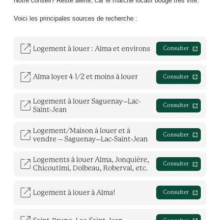
Notre conseil? Reste alerte, car le marché locatif bouge très vite.
Voici les principales sources de recherche :
open_in_new
Logement à louer : Alma et environs
open_in_new
Consulter
open_in_new
Alma loyer 4 1/2 et moins à louer
open_in_new
Consulter
open_in_new
Logement à louer Saguenay–Lac-
open_in_new
Consulter
Saint-Jean
open_in_new
Logement/Maison à louer et à
open_in_new
Consulter
vendre – Saguenay–Lac-Saint-Jean
open_in_new
Logements à louer Alma, Jonquière,
open_in_new
Consulter
Chicoutimi, Dolbeau, Roberval, etc.
open_in_new
Logement à louer à Alma!
open_in_new
Consulter