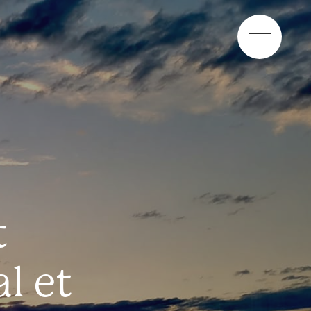
EN
ES
AR
t
l et
t