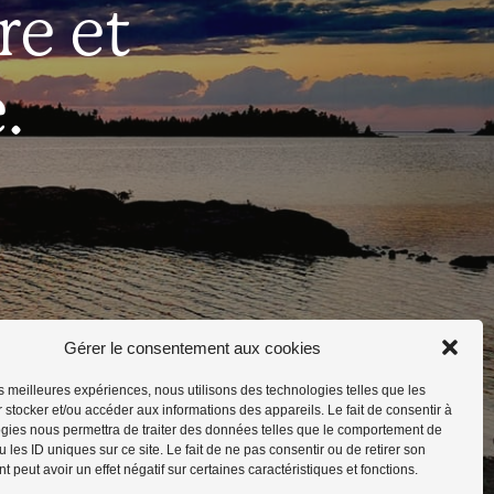
re et
it
.
Gérer le consentement aux cookies
les meilleures expériences, nous utilisons des technologies telles que les
 stocker et/ou accéder aux informations des appareils. Le fait de consentir à
gies nous permettra de traiter des données telles que le comportement de
 les ID uniques sur ce site. Le fait de ne pas consentir ou de retirer son
 peut avoir un effet négatif sur certaines caractéristiques et fonctions.