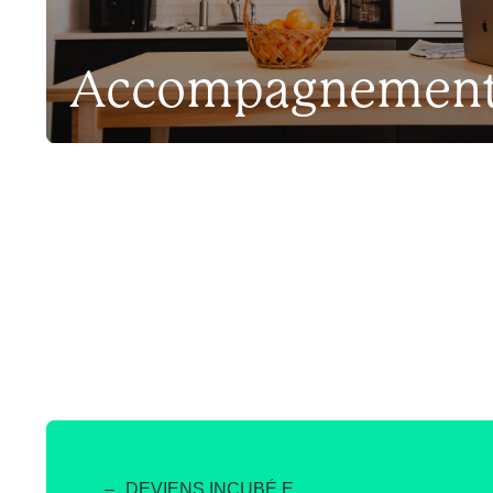
Accompagnemen
Un accompagnement structurant et personnalisé offert
diversifiée composée de coachs certifiés ainsi que de 
parcours entrepreneurial et en développement écono
DEVIENS INCUBÉ.E