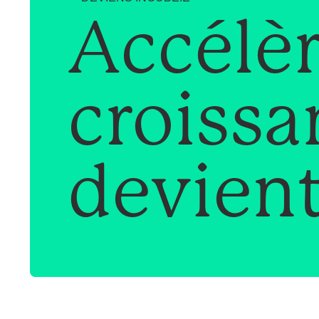
Accélè
croissa
devient