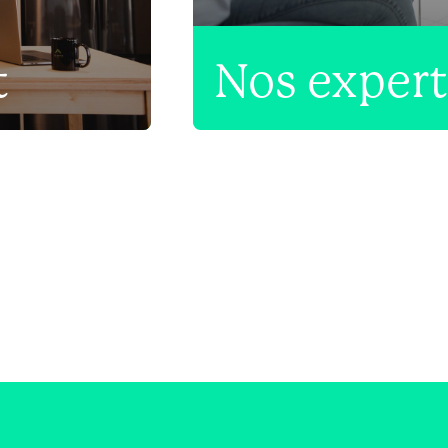
t
Nos expert
 par une équipe
L’accès à des experts ciblés en 
conseillers en
entrepreneurs
mique