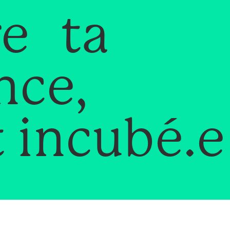
re ta
nce,
 incubé.e