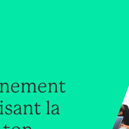
gnement
isant la