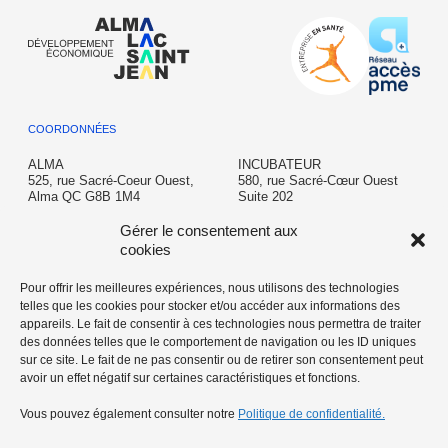
COORDONNÉES
ALMA
INCUBATEUR
525, rue Sacré-Coeur Ouest,
580, rue Sacré-Cœur Ouest
Alma QC G8B 1M4
Suite 202
Alma QC G8B 1M3
T: 418 662-6645
Gérer le consentement aux
info@almalacsaintjean.ca
incubateur@almalacsaintjean.ca
cookies
Pour offrir les meilleures expériences, nous utilisons des technologies
telles que les cookies pour stocker et/ou accéder aux informations des
AÉROPORT
appareils. Le fait de consentir à ces technologies nous permettra de traiter
350 chemin de l'Aéroport,
des données telles que le comportement de navigation ou les ID uniques
Alma, QC G8B 5V2
sur ce site. Le fait de ne pas consentir ou de retirer son consentement peut
avoir un effet négatif sur certaines caractéristiques et fonctions.
T: 418 669-5104
aeroport@almalacsaintjean.ca
Vous pouvez également consulter notre
Politique de confidentialité.