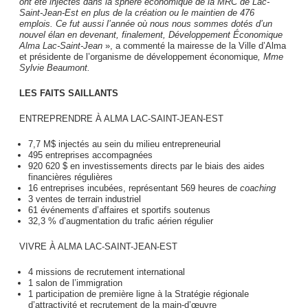
ont été injectés dans la sphère économique de la MRC de Lac-
Saint-Jean-Est en plus de la création ou le maintien de 476
emplois. Ce fut aussi l’année où nous nous sommes dotés d’un
nouvel élan en devenant, finalement, Développement Économique
Alma Lac-Saint-Jean
», a commenté la mairesse de la Ville d’Alma
et présidente de l’organisme de développement économique
, Mme
Sylvie Beaumont.
LES FAITS SAILLANTS
ENTREPRENDRE À ALMA LAC-SAINT-JEAN-EST
7,7 M$ injectés au sein du milieu entrepreneurial
495 entreprises accompagnées
920 620 $ en investissements directs par le biais des aides
financières régulières
16 entreprises incubées, représentant 569 heures de
coaching
3 ventes de terrain industriel
61 événements d’affaires et sportifs soutenus
32,3 % d’augmentation du trafic aérien régulier
VIVRE À ALMA LAC-SAINT-JEAN-EST
4 missions de recrutement international
1 salon de l’immigration
1 participation de première ligne à la Stratégie régionale
d’attractivité et recrutement de la main-d’œuvre