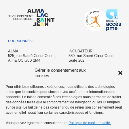
COORDONNÉES
ALMA
INCUBATEUR
525, rue Sacré-Coeur Ouest,
580, rue Sacré-Cœur Ouest
Alma QC G8B 1M4
Suite 202
Alma QC G8B 1M3
T: 418 662-6645
Gérer le consentement aux
info@almalacsaintjean.ca
incubateur@almalacsaintjean.ca
cookies
Pour offrir les meilleures expériences, nous utilisons des technologies
telles que les cookies pour stocker et/ou accéder aux informations des
AÉROPORT
appareils. Le fait de consentir à ces technologies nous permettra de traiter
350 chemin de l'Aéroport,
des données telles que le comportement de navigation ou les ID uniques
Alma, QC G8B 5V2
sur ce site. Le fait de ne pas consentir ou de retirer son consentement peut
avoir un effet négatif sur certaines caractéristiques et fonctions.
T: 418 669-5104
aeroport@almalacsaintjean.ca
Vous pouvez également consulter notre
Politique de confidentialité.