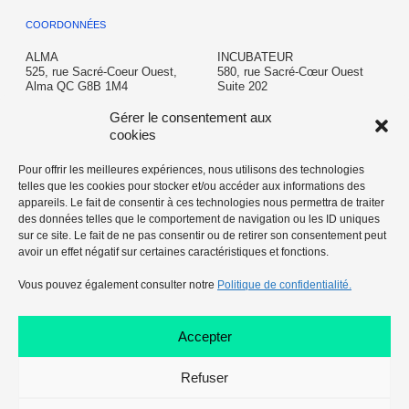
COORDONNÉES
ALMA
INCUBATEUR
525, rue Sacré-Coeur Ouest,
580, rue Sacré-Cœur Ouest
Alma QC G8B 1M4
Suite 202
Alma QC G8B 1M3
T: 418 662-6645
Gérer le consentement aux
info@almalacsaintjean.ca
incubateur@almalacsaintjean.ca
cookies
Pour offrir les meilleures expériences, nous utilisons des technologies
telles que les cookies pour stocker et/ou accéder aux informations des
AÉROPORT
appareils. Le fait de consentir à ces technologies nous permettra de traiter
350 chemin de l'Aéroport,
des données telles que le comportement de navigation ou les ID uniques
Alma, QC G8B 5V2
sur ce site. Le fait de ne pas consentir ou de retirer son consentement peut
avoir un effet négatif sur certaines caractéristiques et fonctions.
T: 418 669-5104
aeroport@almalacsaintjean.ca
Vous pouvez également consulter notre
Politique de confidentialité.
Accepter
Refuser