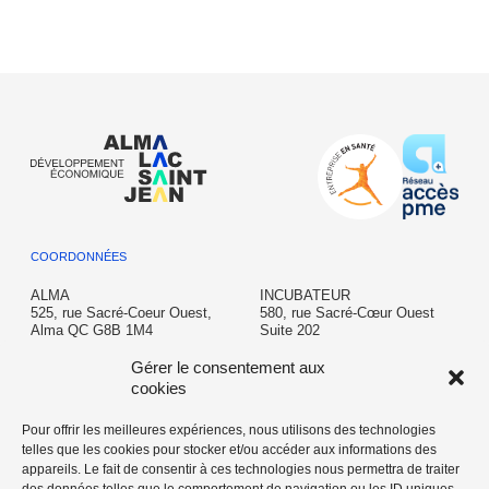
COORDONNÉES
ALMA
INCUBATEUR
525, rue Sacré-Coeur Ouest,
580, rue Sacré-Cœur Ouest
Alma QC G8B 1M4
Suite 202
Alma QC G8B 1M3
T: 418 662-6645
Gérer le consentement aux
info@almalacsaintjean.ca
incubateur@almalacsaintjean.ca
cookies
Pour offrir les meilleures expériences, nous utilisons des technologies
telles que les cookies pour stocker et/ou accéder aux informations des
AÉROPORT
appareils. Le fait de consentir à ces technologies nous permettra de traiter
350 chemin de l'Aéroport,