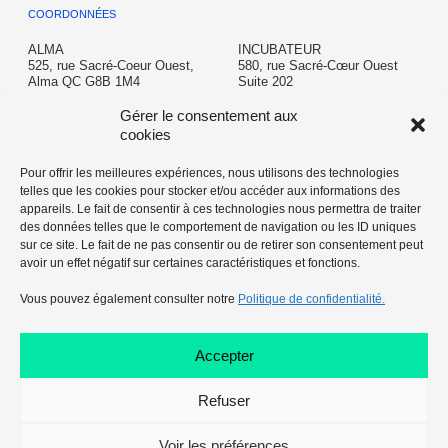
COORDONNÉES
ALMA
INCUBATEUR
525, rue Sacré-Coeur Ouest,
580, rue Sacré-Cœur Ouest
Alma QC G8B 1M4
Suite 202
Alma QC G8B 1M3
T: 418 662-6645
Gérer le consentement aux
info@almalacsaintjean.ca
incubateur@almalacsaintjean.ca
cookies
Pour offrir les meilleures expériences, nous utilisons des technologies
telles que les cookies pour stocker et/ou accéder aux informations des
AÉROPORT
appareils. Le fait de consentir à ces technologies nous permettra de traiter
350 chemin de l'Aéroport,
des données telles que le comportement de navigation ou les ID uniques
Alma, QC G8B 5V2
sur ce site. Le fait de ne pas consentir ou de retirer son consentement peut
avoir un effet négatif sur certaines caractéristiques et fonctions.
T: 418 669-5104
aeroport@almalacsaintjean.ca
Vous pouvez également consulter notre
Politique de confidentialité.
Accepter
Refuser
Voir les préférences
© 2026 Tous droits réservés - Développement Économique
Politique de