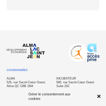
COORDONNÉES
ALMA
INCUBATEUR
525, rue Sacré-Coeur Ouest,
580, rue Sacré-Cœur Ouest
Alma QC G8B 1M4
Suite 202
Alma QC G8B 1M3
T: 418 662-6645
Gérer le consentement aux
info@almalacsaintjean.ca
incubateur@almalacsaintjean.ca
cookies